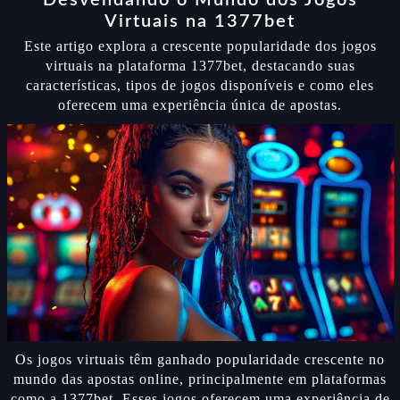
Desvendando o Mundo dos Jogos
Virtuais na 1377bet
Este artigo explora a crescente popularidade dos jogos
virtuais na plataforma 1377bet, destacando suas
características, tipos de jogos disponíveis e como eles
oferecem uma experiência única de apostas.
Os jogos virtuais têm ganhado popularidade crescente no
mundo das apostas online, principalmente em plataformas
como a 1377bet. Esses jogos oferecem uma experiência de