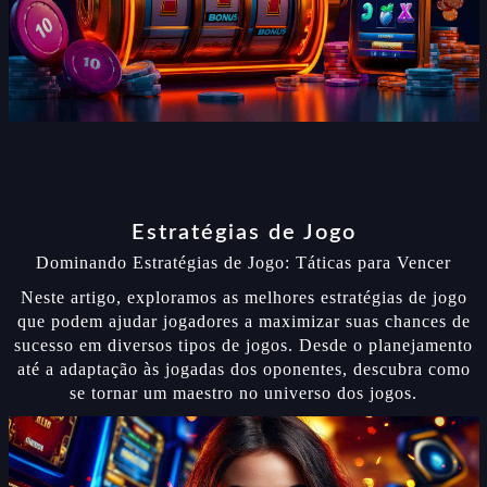
Estratégias de Jogo
Dominando Estratégias de Jogo: Táticas para Vencer
Neste artigo, exploramos as melhores estratégias de jogo
que podem ajudar jogadores a maximizar suas chances de
sucesso em diversos tipos de jogos. Desde o planejamento
até a adaptação às jogadas dos oponentes, descubra como
se tornar um maestro no universo dos jogos.