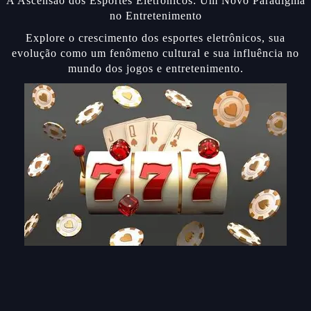
A Ascensão dos Esportes Eletrônicos: Um Novo Paradigma
no Entretenimento
Explore o crescimento dos esportes eletrônicos, sua
evolução como um fenômeno cultural e sua influência no
mundo dos jogos e entretenimento.