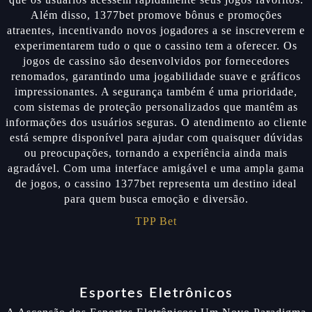
Além disso, 1377bet promove bônus e promoções
atraentes, incentivando novos jogadores a se inscreverem e
experimentarem tudo o que o cassino tem a oferecer. Os
jogos de cassino são desenvolvidos por fornecedores
renomados, garantindo uma jogabilidade suave e gráficos
impressionantes. A segurança também é uma prioridade,
com sistemas de proteção personalizados que mantêm as
informações dos usuários seguras. O atendimento ao cliente
está sempre disponível para ajudar com quaisquer dúvidas
ou preocupações, tornando a experiência ainda mais
agradável. Com uma interface amigável e uma ampla gama
de jogos, o cassino 1377bet representa um destino ideal
para quem busca emoção e diversão.
TPP Bet
Esportes Eletrônicos