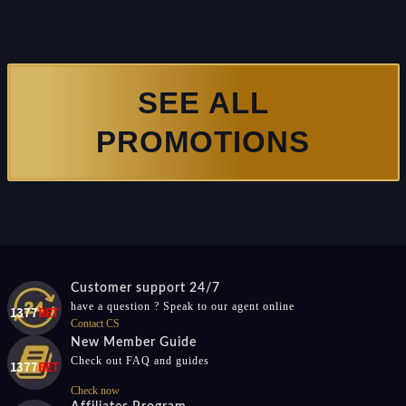
SEE ALL
PROMOTIONS
Customer support 24/7
have a question ? Speak to our agent online
Contact CS
New Member Guide
Check out FAQ and guides
Check now