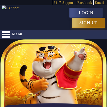
24*7 Support
Facebook
Email
LOGIN
SIGN UP
Menu