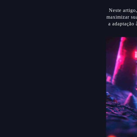
Neste artigo
maximizar sua
a adaptação 