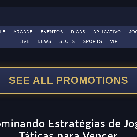
LE
ARCADE
EVENTOS
DICAS
APLICATIVO
JO
LIVE
NEWS
SLOTS
SPORTS
VIP
SEE ALL PROMOTIONS
minando Estratégias de Jo
Táticas para Vencer