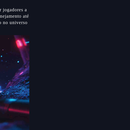
r jogadores a
anejamento até
o no universo