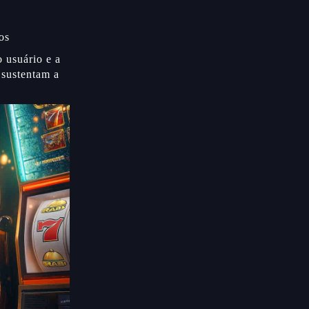
os
 usuário e a
 sustentam a