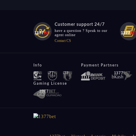
Customer support 24/7
have a question ? Speak to our
agent online
Contact CS
Info
Payment Partners
Gaming License