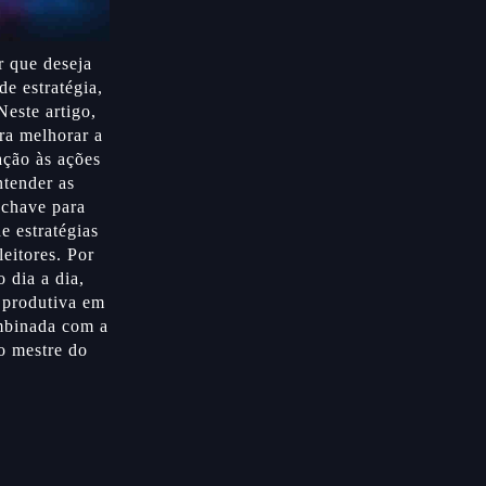
r que deseja
e estratégia,
este artigo,
ra melhorar a
ação às ações
ntender as
-chave para
e estratégias
eitores. Por
 dia a dia,
 produtiva em
ombinada com a
o mestre do