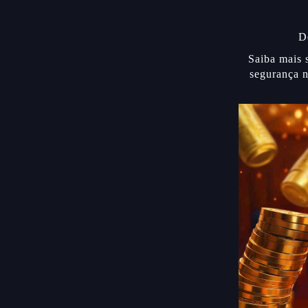
D
Saiba mais 
segurança n