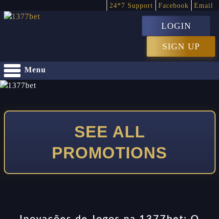
24*7 Support
Facebook
Email
LOGIN
SIGN UP
Menu
SEE ALL
PROMOTIONS