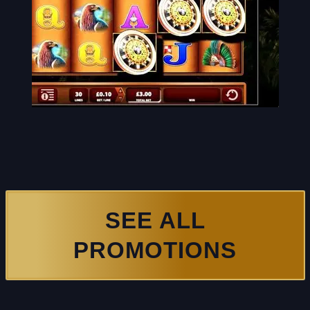
SEE ALL
PROMOTIONS