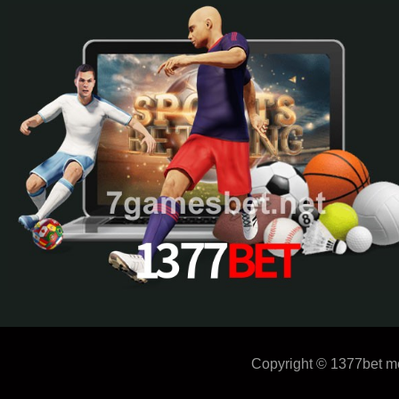
Copyright © 1377bet mel