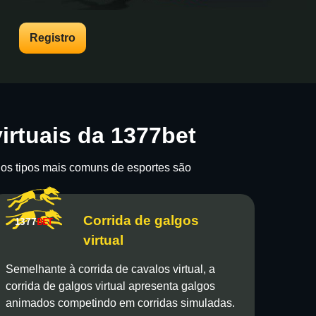
Registro
irtuais da 1377bet
 os tipos mais comuns de esportes são
Corrida de galgos
virtual
Semelhante à corrida de cavalos virtual, a
corrida de galgos virtual apresenta galgos
animados competindo em corridas simuladas.