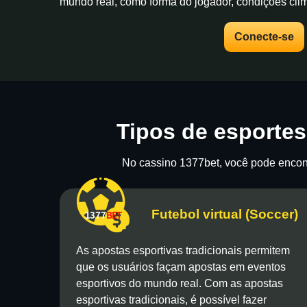
mundo real, como forma do jogador, condições clim
Conecte-se
Tipos de esportes
No cassino 1377bet, você pode encont
Futebol virtual (Soccer)
As apostas esportivas tradicionais permitem
que os usuários façam apostas em eventos
esportivos do mundo real. Com as apostas
esportivas tradicionais, é possível fazer