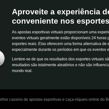
Aproveite a experiência 
conveniente nos esportes 
As apostas esportivas virtuais proporcionam uma experiê
eventos virtuais geralmente estão disponíveis 24 horas
esportes reais. Elas oferecem uma forma alternativa de 
especialmente durante os períodos em que os eventos e
Lembre-se de que os resultados dos esportes virtuais sã
resultados são totalmente aleatórios e não são influen
mundo real.
hor cassino de apostas esportivas e caça-níqueis online do Bras