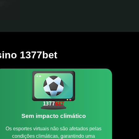
sino 1377bet
Sem impacto climático
Os esportes virtuais não são afetados pelas
condições climáticas, garantindo uma