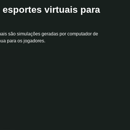
esportes virtuais para
rtuais são simulações geradas por computador de
nua para os jogadores.