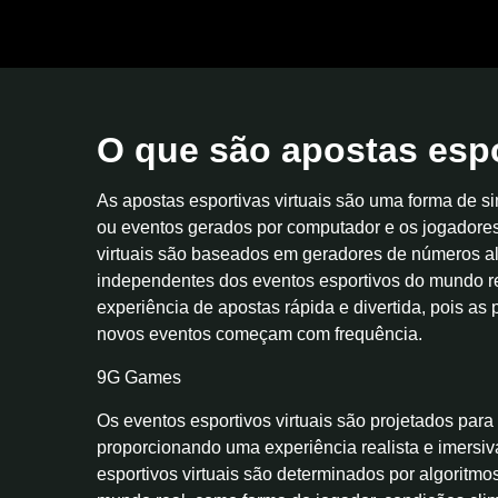
O que são apostas espo
As apostas esportivas virtuais são uma forma de s
ou eventos gerados por computador e os jogadores
virtuais são baseados em geradores de números al
independentes dos eventos esportivos do mundo re
experiência de apostas rápida e divertida, pois a
novos eventos começam com frequência.
9G Games
Os eventos esportivos virtuais são projetados para i
proporcionando uma experiência realista e imersiv
esportivos virtuais são determinados por algoritm