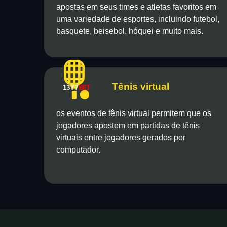
apostas em seus times e atletas favoritos em
uma variedade de esportes, incluindo futebol,
basquete, beisebol, hóquei e muito mais.
Tênis virtual
os eventos de tênis virtual permitem que os
jogadores apostem em partidas de tênis
virtuais entre jogadores gerados por
computador.