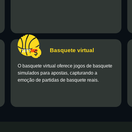
Basquete virtual
O basquete virtual oferece jogos de basquete
simulados para apostas, capturando a
emoção de partidas de basquete reais.