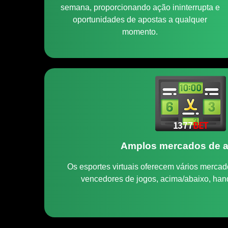
semana, proporcionando ação ininterrupta e
oportunidades de apostas a qualquer
momento.
Amplos mercados de 
Os esportes virtuais oferecem vários mercad
vencedores de jogos, acima/abaixo, han