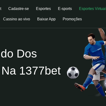
t
Cadastre-se
Esportes
E-sports
Esportes Virtuai
Cassino ao vivo
Baixar App
Promoções
ndo Dos
 Na 1377bet