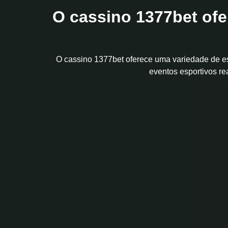
O cassino 1377bet ofe
O cassino 1377bet oferece uma variedade de esp
eventos esportivos re