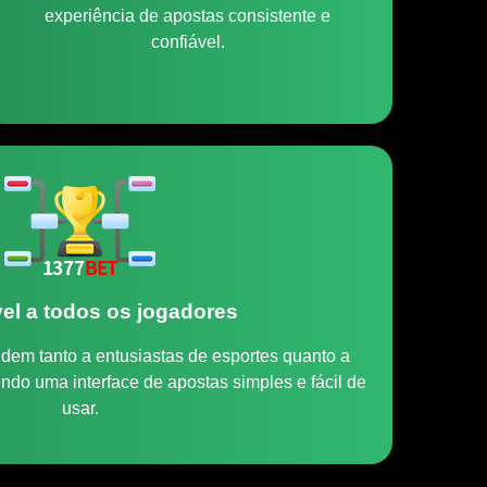
experiência de apostas consistente e
confiável.
el a todos os jogadores
ndem tanto a entusiastas de esportes quanto a
ndo uma interface de apostas simples e fácil de
usar.