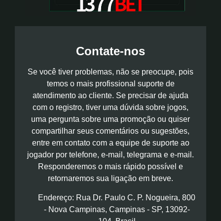
Contate-nos
Se você tiver problemas, não se preocupe, pois
temos o mais profissional suporte de
atendimento ao cliente. Se precisar de ajuda
com o registro, tiver uma dúvida sobre jogos,
uma pergunta sobre uma promoção ou quiser
compartilhar seus comentários ou sugestões,
entre em contato com a equipe de suporte ao
jogador por telefone, e-mail, telegrama e e-mail.
Responderemos o mais rápido possível e
retornaremos sua ligação em breve.
Endereço: Rua Dr. Paulo C. P. Nogueira, 800
- Nova Campinas, Campinas - SP, 13092-