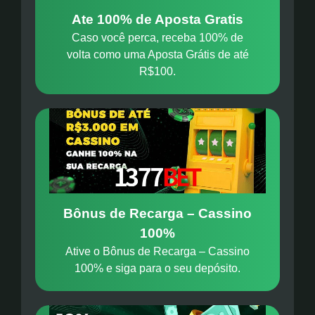
Ate 100% de Aposta Gratis
Caso você perca, receba 100% de
volta como uma Aposta Grátis de até
R$100.
Bônus de Recarga – Cassino
100%
Ative o Bônus de Recarga – Cassino
100% e siga para o seu depósito.