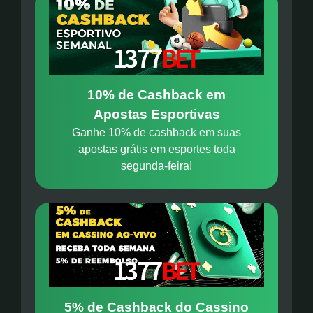
10% de Cashback em
Apostas Esportivas
Ganhe 10% de cashback em suas
apostas grátis em esportes toda
segunda-feira!
5% de Cashback do Cassino