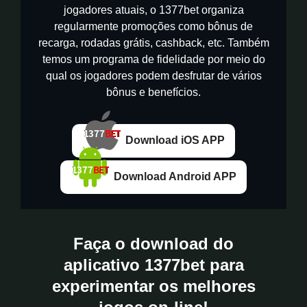
jogadores atuais, o 1377bet organiza
regularmente promoções como bônus de
recarga, rodadas grátis, cashback, etc. Também
temos um programa de fidelidade por meio do
qual os jogadores podem desfrutar de vários
bônus e benefícios.
Download iOS APP
Download Android APP
Faça o download do
aplicativo 1377bet para
experimentar os melhores