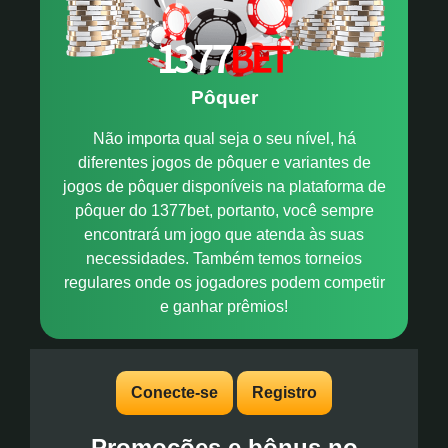
Pôquer
Não importa qual seja o seu nível, há
diferentes jogos de pôquer e variantes de
jogos de pôquer disponíveis na plataforma de
pôquer do 1377bet, portanto, você sempre
encontrará um jogo que atenda às suas
necessidades. Também temos torneios
regulares onde os jogadores podem competir
e ganhar prêmios!
Conecte-se
Registro
Promoções e bônus no