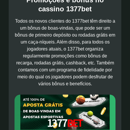
cassino 1377bet
Todos os novos clientes do 1377bet têm direito a
um bônus de boas-vindas, que pode ser um
bônus de primeiro depósito ou rodadas grátis em
um caça-níqueis. Além disso, para todos os
jogadores atuais, o 1377bet organiza
regularmente promoções como bônus de
recarga, rodadas grátis, cashback, etc. Também
contamos com um programa de fidelidade por
meio do qual os jogadores podem desfrutar de
vários bônus e benefícios.