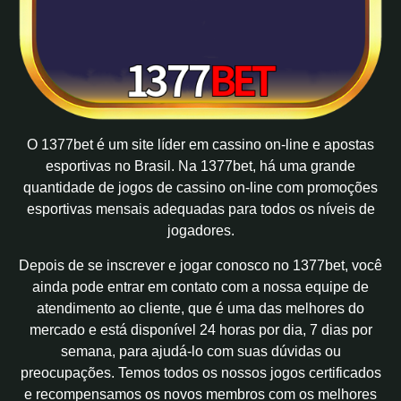
O 1377bet é um site líder em cassino on-line e apostas
esportivas no Brasil. Na 1377bet, há uma grande
quantidade de jogos de cassino on-line com promoções
esportivas mensais adequadas para todos os níveis de
jogadores.
Depois de se inscrever e jogar conosco no 1377bet, você
ainda pode entrar em contato com a nossa equipe de
atendimento ao cliente, que é uma das melhores do
mercado e está disponível 24 horas por dia, 7 dias por
semana, para ajudá-lo com suas dúvidas ou
preocupações. Temos todos os nossos jogos certificados
e recompensamos os novos membros com os melhores