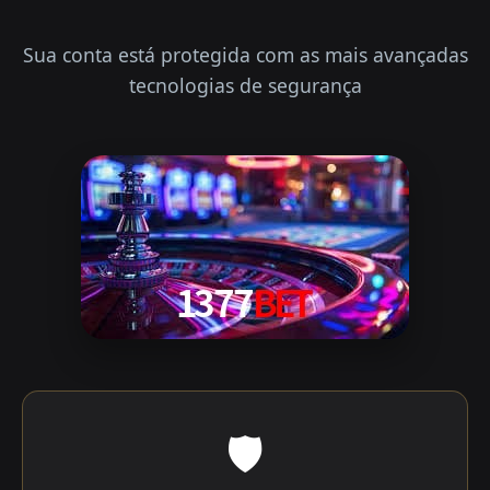
Sua conta está protegida com as mais avançadas
tecnologias de segurança
🛡️