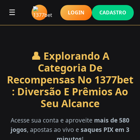
☰
LOGIN
CADASTRO
👤 Explorando A
Categoria De
Recompensas No 1377bet
: Diversão E Prêmios Ao
Seu Alcance
Acesse sua conta e aproveite
mais de 580
jogos
, apostas ao vivo e
saques PIX em 3
minutos
!