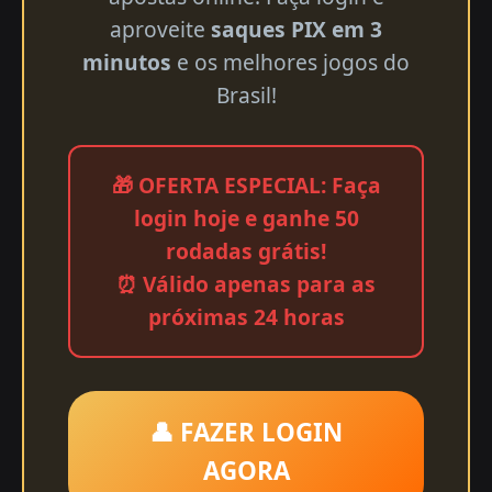
aproveite
saques PIX em 3
minutos
e os melhores jogos do
Brasil!
🎁 OFERTA ESPECIAL: Faça
login hoje e ganhe 50
rodadas grátis!
⏰ Válido apenas para as
próximas 24 horas
👤 FAZER LOGIN
AGORA