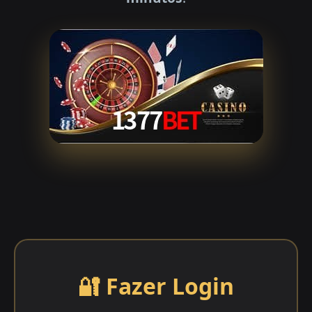
🔐 Fazer Login