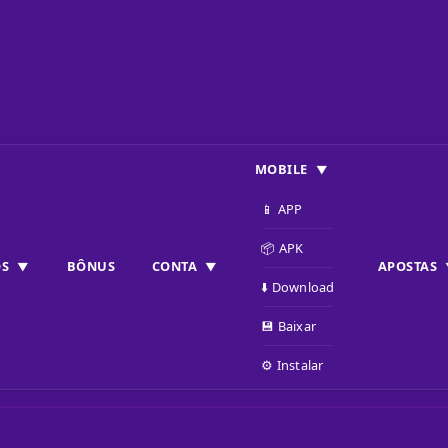
MOBILE
📱 APP
📦 APK
OS
BÔNUS
CONTA
APOSTAS
⬇️ Download
💾 Baixar
⚙️ Instalar