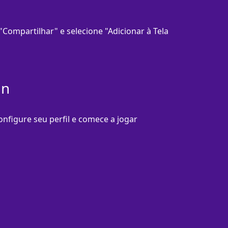
"Compartilhar" e selecione "Adicionar à Tela
in
onfigure seu perfil e comece a jogar