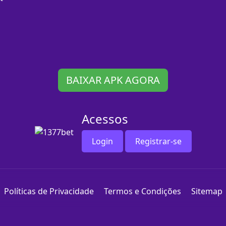
BAIXAR APK AGORA
Acessos
Login
Registrar-se
Políticas de Privacidade
Termos e Condições
Sitemap