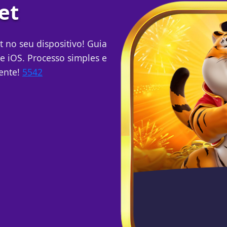
et
 no seu dispositivo! Guia
e iOS. Processo simples e
ente!
5542