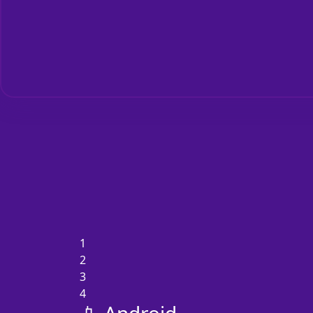
1
2
3
4
📱 Android