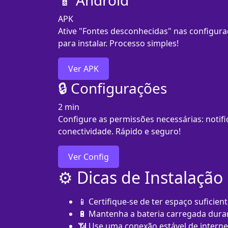
APK
Ative "Fontes desconhecidas" nas configura
para instalar. Processo simples!
Ver APK
🔒 Configurações
2 min
Configure as permissões necessárias: noti
conectividade. Rápido e seguro!
Ver Config
⚙️ Dicas de Instalação
📱 Certifique-se de ter espaço suficien
🔋 Mantenha a bateria carregada duran
📶 Use uma conexão estável de interne