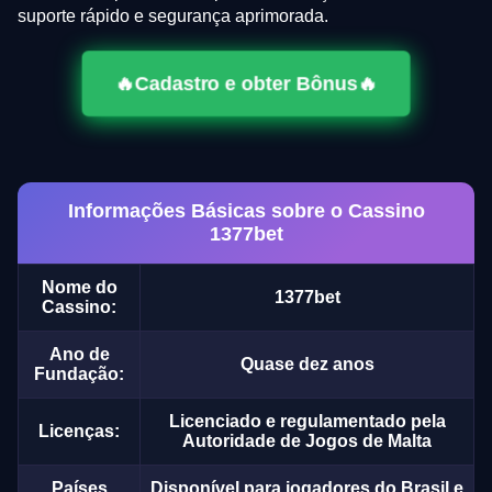
suporte rápido e segurança aprimorada.
🔥Cadastro e obter Bônus🔥
Informações Básicas sobre o Cassino
1377bet
Nome do
1377bet
Cassino:
Ano de
Quase dez anos
Fundação:
Licenciado e regulamentado pela
Licenças:
Autoridade de Jogos de Malta
Países
Disponível para jogadores do Brasil e