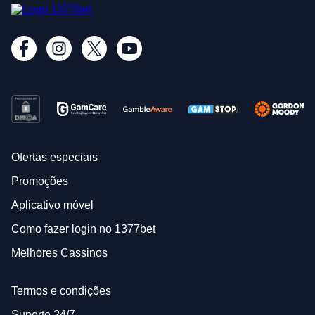
Ofertas especiais
Promoções
Aplicativo móvel
Como fazer login no 1377bet
Melhores Cassinos
Termos e condições
Suporte 24/7