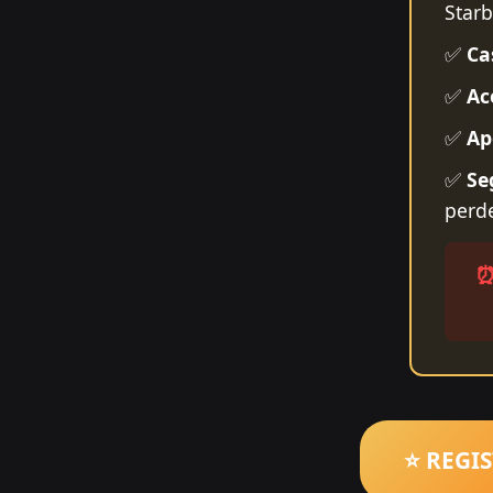
Starb
✅
Ca
✅
Ac
✅
Ap
✅
Se
perde
⏰
⭐ REGIS