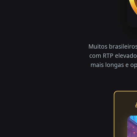
Muitos brasileir
com RTP elevado,
mais longas e o