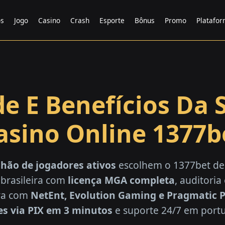
os
Jogo
Casino
Crash
Esporte
Bônus
Promo
Platafo
de E Benefícios Da 
asino Online 1377b
lhão de jogadores ativos
escolhem o 1377bet de
 brasileira com
licença MGA completa
, auditori
iva com
NetEnt, Evolution Gaming e Pragmatic P
s via PIX em 3 minutos
e suporte 24/7 em port