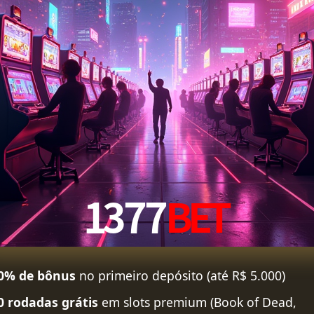
0% de bônus
no primeiro depósito (até R$ 5.000)
0 rodadas grátis
em slots premium (Book of Dead,