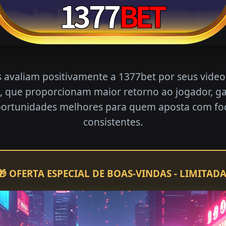
os avaliam positivamente a 1377bet por seus vide
 que proporcionam maior retorno ao jogador, g
portunidades melhores para quem aposta com fo
consistentes.
🎁 OFERTA ESPECIAL DE BOAS-VINDAS - LIMITADA