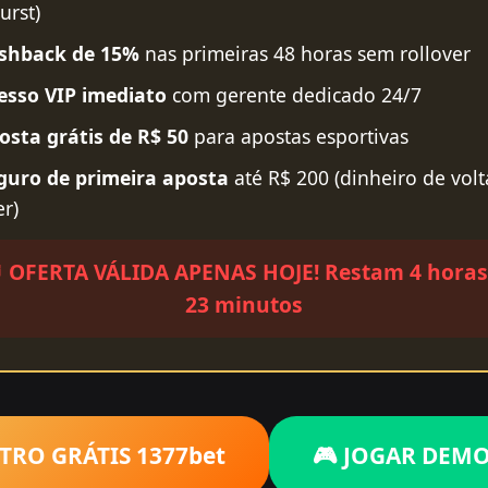
urst)
shback de 15%
nas primeiras 48 horas sem rollover
esso VIP imediato
com gerente dedicado 24/7
osta grátis de R$ 50
para apostas esportivas
guro de primeira aposta
até R$ 200 (dinheiro de volt
r)
 OFERTA VÁLIDA APENAS HOJE! Restam 4 horas
23 minutos
TRO GRÁTIS 1377bet
🎮 JOGAR DEMO